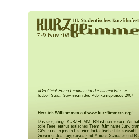
»Der Geist Eures Festivals ist der allercoolste...«
Isabell Suba, Gewinnerin des Publikumspreises 2007
Herzlich Willkommen auf www.kurzflimmern.org!
Das diesjährige KURZFLIMMERN ist nun vorbei. Wir hat
tolle Tage: enthusiastisches Team, fulminante Jury, gra
Gäste und in jedem Fall eine fantastische Filmauswahl.
Gewinner des Jurypreises sind Marcus Schuster und Ri