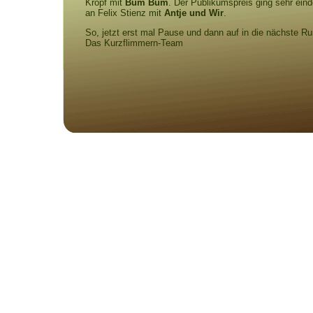
Kropf mit
Bum Bum
. Der Publikumspreis ging sehr eind
an Felix Stienz mit
Antje und Wir
.
So, jetzt erst mal Pause und dann auf in die nächste R
Das Kurzflimmern-Team